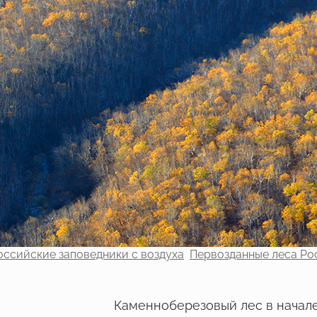
оссийские заповедники с воздуха
Первозданные леса Ро
Каменноберезовый лес в начале