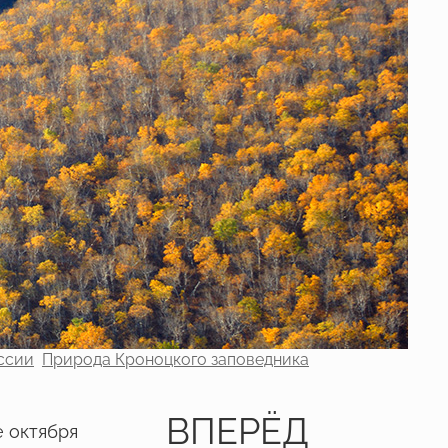
ссии
Природа Кроноцкого заповедника
ВПЕРЁД
 октября