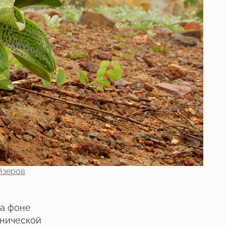
йзеров
на фоне
анической