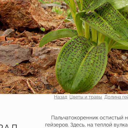
Назад
Цветы и травы
Долина ге
Пальчатокоренник остистый 
гейзеров. Здесь, на теплой вулк