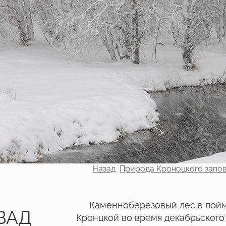
Назад
Природа Кроноцкого запо
Каменноберезовый лес в пой
ЗАД
Кронцкой во время декабрьского