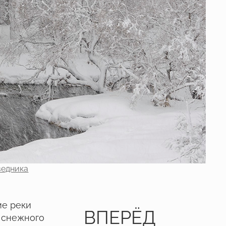
ведника
ме реки
ВПЕРЁД
 снежного