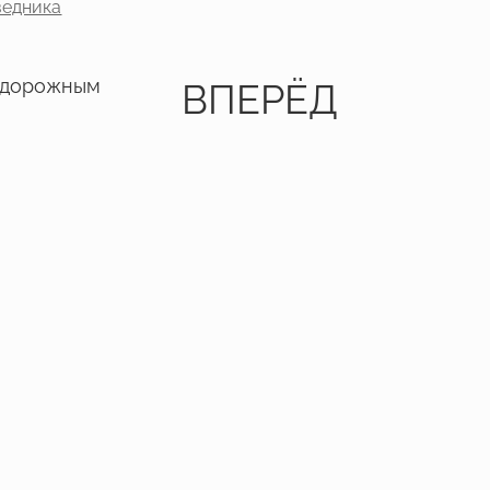
ведника
одорожным
ВПЕРЁД