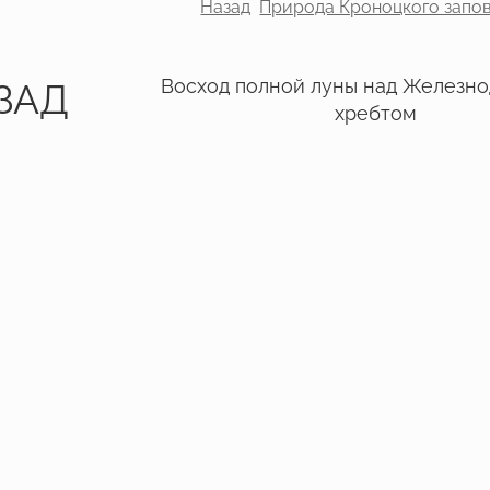
Назад
Природа Кроноцкого запо
Восход полной луны над Железн
ЗАД
хребтом