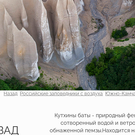
Назад
Российские заповедники с воздуха
Южно-Камча
Кутхины баты - природный фе
сотворенный водой и ветро
ЗАД
обнаженной пемзы.Находится н