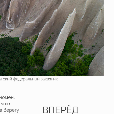
тский федеральный заказник
номен,
м из
ВПЕРЁД
а берегу