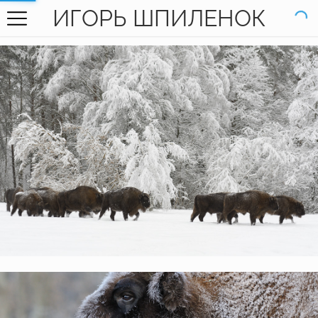
ИГОРЬ ШПИЛЕНОК
ГЛАВНАЯ
ГАЛЕРЕЯ
КНИГИ
ОБО МНЕ
КОНТАКТЫ
EN SITE
Европейские зубры
Заповедник "Брянский лес"
Зубры после снегопада